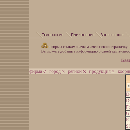
- фирмы с таким значком имеют свою страничку н
Вы можете добавить информацию о своей деятельно
Баз
фирма
город
регион
продукция
коор
D
D
Fa
G
R
S