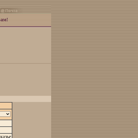
вам!
казье