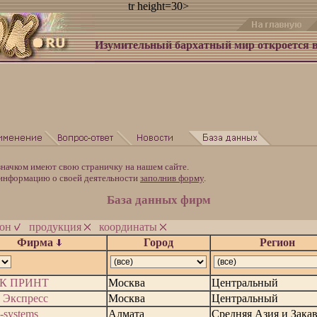
tr height=30>
Изумительный бархатный мир откроется 
значком имеют свою страничку на нашем сайте.
ормацию о своей деятельности
заполнив форму
.
База данных фирм
ион
продукция
координаты
Фирма
Город
Регион
К ПРИНТ
Москва
Центральный
 Экспресс
Москва
Центральный
-systems
Алмата
Средняя Азия и Закав