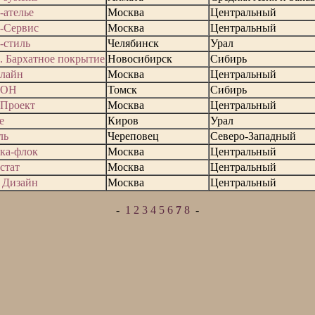
-ателье
Москва
Центральный
-Сервис
Москва
Центральный
-стиль
Челябинск
Урал
. Бархатное покрытие
Новосибирск
Сибирь
лайн
Москва
Центральный
кОН
Томск
Сибирь
Проект
Москва
Центральный
e
Киров
Урал
ль
Череповец
Северо-Западный
ка-флок
Москва
Центральный
стат
Москва
Центральный
 Дизайн
Москва
Центральный
-
1
2
3
4
5
6
7
8
-