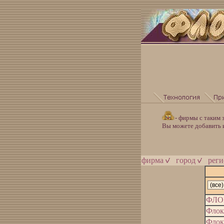
- фирмы с таким 
Вы можете добавить инф
фирма
город
рег
ФЛО
Флок
Флок