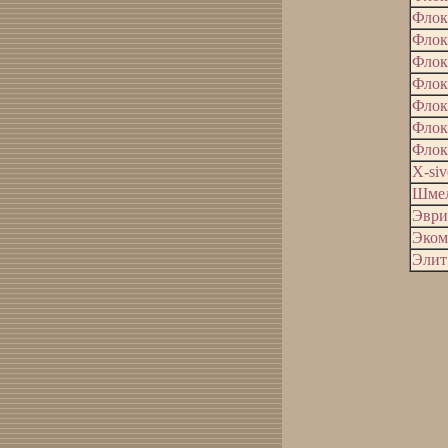
Флок
Флок
Флок
Флок
Флок
Фло
Флок
Х-siv
Шме
Эври
Эком
Элит