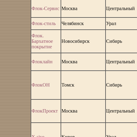
Флок-Сервис
Москва
Центральный
Флок-стиль
Челябинск
Урал
Флок.
Бархатное
Новосибирск
Сибирь
покрытие
Флоклайн
Москва
Центральный
ФлокОН
Томск
Сибирь
ФлокПроект
Москва
Центральный
Х-sive
Киров
Урал