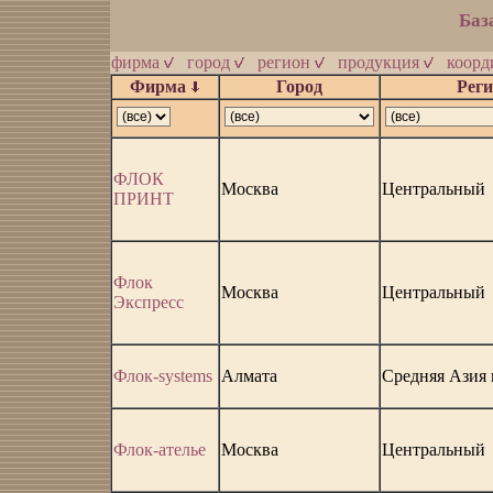
Баз
фирма
город
регион
продукция
коор
Фирма
Город
Рег
ФЛОК
Москва
Центральный
ПРИНТ
Флок
Москва
Центральный
Экспресс
Флок-systems
Алмата
Средняя Азия 
Флок-ателье
Москва
Центральный