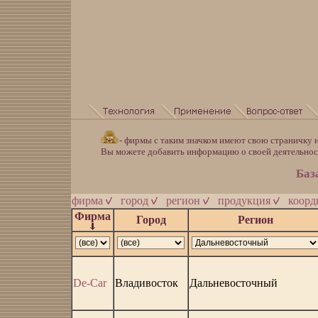
- фирмы с таким значком имеют свою страничку н
Вы можете добавить информацию о своей деятельно
Баз
фирма
город
регион
продукция
коор
Фирма
Город
Регион
De-Car
Владивосток
Дальневосточный