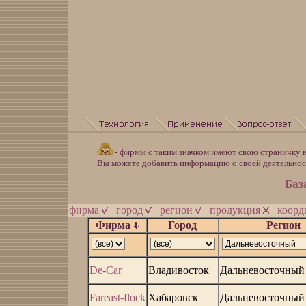
- фирмы с таким значком имеют свою страничку н
Вы можете добавить информацию о своей деятельно
Баз
фирма
город
регион
продукция
коор
Фирма
Город
Регион
De-Car
Владивосток
Дальневосточный
Fareast-flock
Хабаровск
Дальневосточный