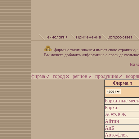
- фирмы с таким значком имеют свою страничку н
Вы можете добавить информацию о своей деятельно
Баз
фирма
город
регион
продукция
коор
Фирма
Бархатные мест
Бархат
АОФЛОК
Айтин
АиБ
Авто-флок