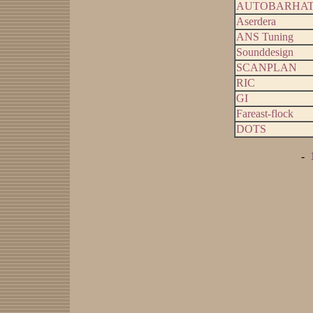
АUTOBARHA
Аserdera
АNS Tuning
Sounddesign
SCANPLAN
RIC
GI
Fareast-flock
DOTS
-