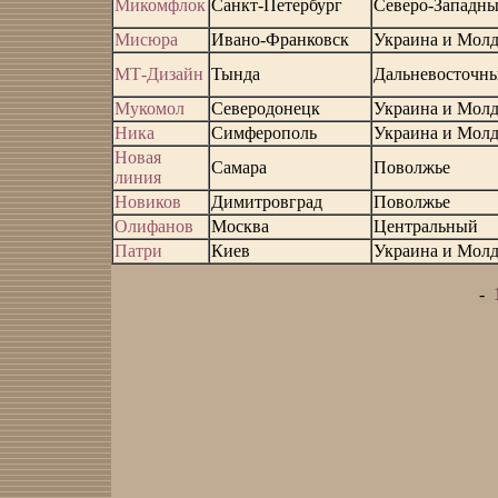
Микомфлок
Санкт-Петербург
Северо-Западн
Мисюра
Ивано-Франковск
Украина и Молд
МТ-Дизайн
Тында
Дальневосточн
Мукомол
Северодонецк
Украина и Молд
Ника
Симферополь
Украина и Молд
Новая
Самара
Поволжье
линия
Новиков
Димитровград
Поволжье
Олифанов
Москва
Центральный
Патри
Киев
Украина и Молд
-