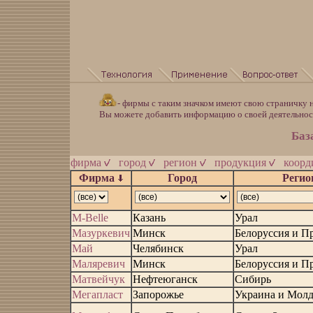
- фирмы с таким значком имеют свою страничку н
Вы можете добавить информацию о своей деятельно
Баз
фирма
город
регион
продукция
коор
Фирма
Город
Регио
М-Belle
Казань
Урал
Мазуркевич
Минск
Белоруссия и П
Май
Челябинск
Урал
Маляревич
Минск
Белоруссия и П
Матвейчук
Нефтеюганск
Сибирь
Мегапласт
Запорожье
Украина и Молд