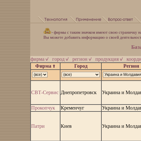
- фирмы с таким значком имеют свою страничку н
Вы можете добавить информацию о своей деятельнос
Баз
фирма
город
регион
продукция
коорд
Фирма
Город
Регион
СВТ-Сервис
Днепропетровск
Украина и Молда
Прокопчук
Кременчуг
Украина и Молда
Патри
Киев
Украина и Молда