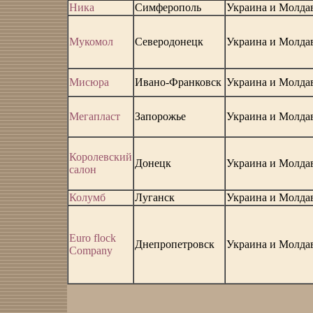
Ника
Симферополь
Украина и Молда
Мукомол
Северодонецк
Украина и Молда
Мисюра
Ивано-Франковск
Украина и Молда
Мегапласт
Запорожье
Украина и Молда
Королевский
Донецк
Украина и Молда
салон
Колумб
Луганск
Украина и Молда
Еuro flock
Днепропетровск
Украина и Молда
Company