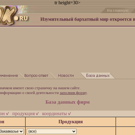
tr height=30>
Изумительный бархатный мир откроется 
значком имеют свою страничку на нашем сайте.
ормацию о своей деятельности
заполнив форму
.
База данных фирм
ион
продукция
координаты
он
Продукция