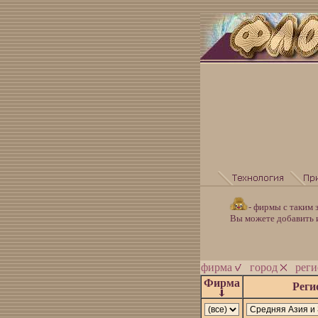
- фирмы с таким 
Вы можете добавить инф
фирма
город
рег
Фирма
Реги