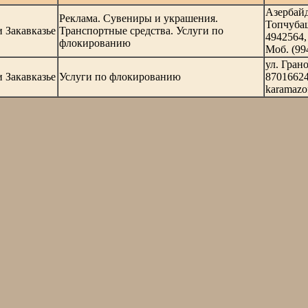
Азербайдж
Реклама. Сувениры и украшения.
Топчубаш
 Закавказье
Транспортные средства. Услуги по
4942564,
флокированию
Моб. (99
ул. Гран
 Закавказье
Услуги по флокированию
8701662
karamazo