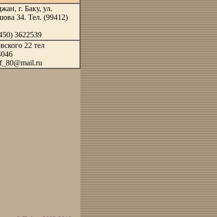
ан, г. Баку, ул.
ова 34. Тел. (99412)
450) 3622539
овского 22 тел
4046
f_80@mail.ru