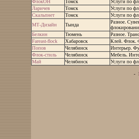
ФлокОН
Томск
Услуги по ф
Ларичев
Томск
Услуги по ф
Скальпнет
Томск
Услуги по ф
Разное. Суве
МТ-Дизайн
Тында
флокирован
Белкин
Тюмень
Разное. Тран
Fareast-flock
Хабаровск
Клей. Флок.
Попов
Челябинск
Интерьер. Фу
Флок-стиль
Челябинск
Мебель. Инте
Май
Челябинск
Услуги по ф
-