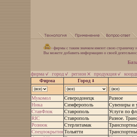
- фирмы с таким значком имеют свою страничку н
Вы можете добавить информацию о своей деятельно
Баз
фирма
город
регион
продукция
коор
Фирма
Город
Мукомол
Северодонецк
Разное
Ника
Симферополь
Сувениры и 
СтавФлок
Ставрополь
Услуги по ф
RIC
Ставрополь
Разное. Тран
Рознюк
Стерлитамак
Транспортны
Спецпокрытия
Тольятти
Транспортны