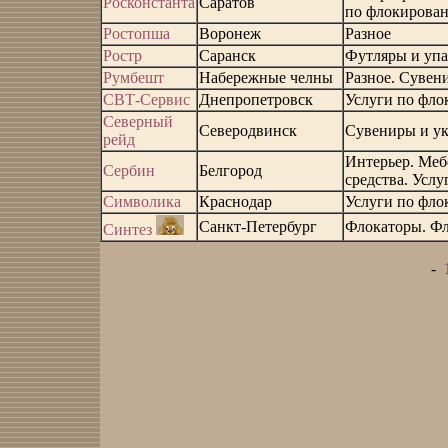
Росконстанта
Саратов
по флокирова
Ростопша
Воронеж
Разное
Ростр
Саранск
Футляры и упа
Румбешт
Набережные челны
Разное. Сувен
СВТ-Сервис
Днепропетровск
Услуги по фл
Северный
Северодвинск
Сувениры и у
рейд
Интерьер. Меб
Сербин
Белгород
средства. Усл
Символика
Краснодар
Услуги по фл
Санкт-Петербург
Флокаторы. Фл
Синтез
-