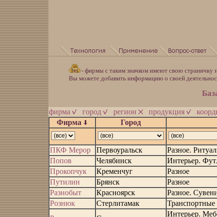
- фирмы с таким значком имеют свою страничку н
Вы можете добавить информацию о своей деятельно
Баз
фирма
город
регион
продукция
коор
Фирма
Город
ПКФ Мерор
Первоуральск
Разное. Ритуа
Попов
Челябинск
Интерьер. Фут
Прокопчук
Кременчуг
Разное
Путилин
Брянск
Разное
Разнобыт
Красноярск
Разное. Сувен
Рознюк
Стерлитамак
Транспортные 
Интерьер. Мебе